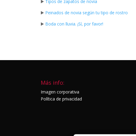
▶️
Tipos de zapatos de novia
▶️
Peinados de novia según tu tipo de rostro
▶️
Boda con lluvi
a. ¡Sí, por favor!
Más info:
Imagen corporativa
Política de privacidad