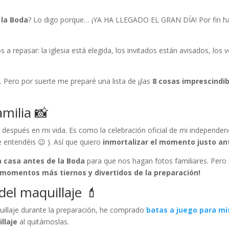
 la Boda
?
Lo digo porque… ¡YA HA LLEGADO EL GRAN DÍA! Por fin ha 
 a repasar: la iglesia está elegida, los invitados están avisados, los
 Pero por suerte me preparé una lista de ¡¡las
8 cosas imprescindib
amilia 📸
después en mi vida. Es como la celebración oficial de mi independenci
 entendéis 😉 ). Así que quiero
inmortalizar el momento justo ant
 casa antes de la Boda
para que nos hagan fotos familiares. Pero 
 momentos más tiernos y divertidos de la preparación!
el maquillaje 💄
uillaje durante la preparación, he comprado
batas a juego para mi
illaje
al quitárnoslas.