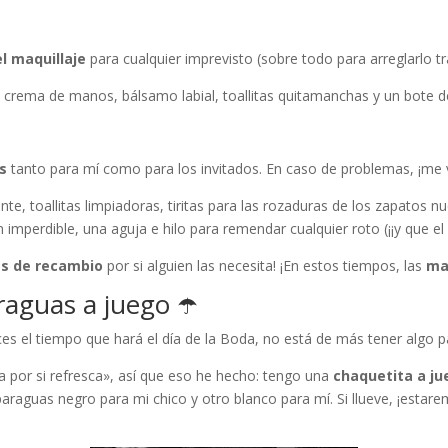
l maquillaje
para cualquier imprevisto (sobre todo para arreglarlo t
, crema de manos, bálsamo labial, toallitas quitamanchas y un bote d
as
tanto para mí como para los invitados. En caso de problemas, ¡me 
, toallitas limpiadoras, tiritas para las rozaduras de los zapatos n
imperdible, una aguja e hilo para remendar cualquier roto (¡¡y que el 
as de recambio
por si alguien las necesita! ¡En estos tiempos, las
ma
raguas a juego ☂️
el tiempo que hará el día de la Boda, no está de más tener algo pa
 por si refresca», así que eso he hecho: tengo una
chaquetita a ju
paraguas negro para mi chico y otro blanco para mí. Si llueve, ¡esta