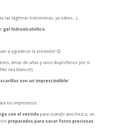
ras las lágrimas traicioneras, ya sabes…).
e
gel hidroalcohólico.
van a agradecer la previsión! 😉
uevos, limas de uñas y unos ibuprofenos por si
hilo sea blanco!!).
scarillas son un imprescindible
!
ra los imprevistos.
ego con el vestido
para cuando anochezca, un
remos
preparados para sacar fotos preciosas