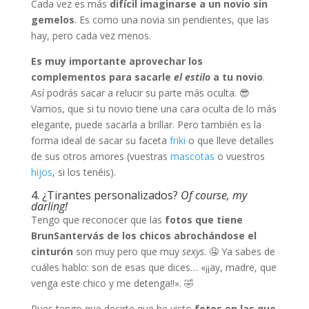
Cada vez es más
difícil imaginarse a un novio sin
gemelos
. Es como una novia sin pendientes, que las
hay, pero cada vez menos.
Es muy importante aprovechar los
complementos para sacarle
el estilo
a tu novio
.
Así podrás sacar a relucir su parte más oculta. 😎
Vamos, que si tu novio tiene una cara oculta de lo más
elegante, puede sacarla a brillar. Pero también es la
forma ideal de sacar su faceta
friki
o que lleve detalles
de sus otros amores (vuestras
mascotas
o vuestros
hijos
, si los tenéis).
4. ¿Tirantes personalizados?
Of course, my
darling!
Tengo que reconocer que las
fotos que tiene
BrunSantervás de los chicos abrochándose el
cinturón
son muy pero que muy
sexys
. 🤤 Ya sabes de
cuáles hablo: son de esas que dices… «¡¡ay, madre, que
venga este chico y me detenga!!». 🤣
Pues tengo que decirte que he visto
fotos en las que