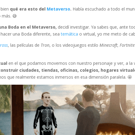
y bien
qué era esto del
Metaverso
.
Había escuchado a todo el mund
o más. 😅
 una Boda en el Metaverso,
decidí investigar. Ya sabes que, ante 
a hacer una Boda diferente, sea
temática
o virtual, yo me meto de cab
ross
, las películas de
Tron
, o los videojuegos estilo
Minecraft, Fortnite
tual
en el que podamos movernos con nuestro personaje y ver, a la ve
construir ciudades, tiendas, oficinas, colegios, hogares virt
ntamos que realmente estamos inmersos en esa dimensión paralela. 🤩