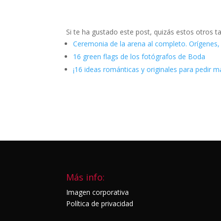
Si te ha gustado este post, quizás estos otros t
Ceremonia de la arena al completo. Orígenes, 
16 green flags de los fotógrafos de Boda
¡16 ideas románticas y originales para pedir m
Más info:
Imagen corporativa
Política de privacidad