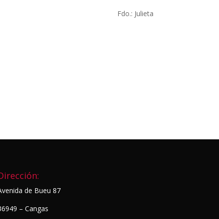
Fdo.: Julieta
Dirección:
Avenida de Bueu 87
36949 – Cangas