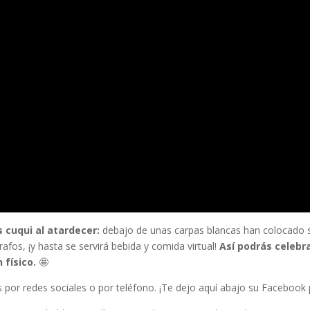
 cuqui al atardecer:
debajo de unas carpas blancas han colocado sil
afos, ¡y hasta se servirá bebida y comida virtual!
Así podrás celebr
 físico.
🤩
es por redes sociales o por teléfono. ¡Te dejo aquí abajo su Facebook