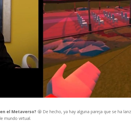
 en el Metaverso?
🤩 De hecho, ya hay alguna pareja que se ha lanz
le mundo virtual.