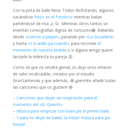
Con la pista de baile llena. Todos disfrutando, algunos
sacándose
fotos en el Fotoloco
mientras bailan
partiéndose de risa 🤹 🥳 Mientras otros tantos se
inventan coreografías dignas de concurso😂. Bailando
desde
«Livin’on a player»
, pasando por
«La Gozadera»
y hasta
«Y el anillo pa cuando»
para recordar
el
momento de nuestra pedida
o si alguna amiga quiere
lanzarle la indirecta su pareja 😜.
Como sé que os vendrá genial, os dejo unos enlaces
de valor incalculable, creados por el estudio
BrunSantervás y que además, 🤩 ¡¡permite añadir todas
las canciones que os gusten!! 🤩
–
Canciones que dejan sin respiración para el
momento del «Sí, Quiero!»
–
Música para empezar con buen pie el primer baile.
– Y para no dejar de bailar, la mejor música para ¡¡la
fiesta!!