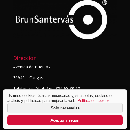
Dirección:
Avenida de Bueu 87
36949 – Cangas
Teléfono y WhatsApp: 886 68 30 10
Usamos cookies técnicas necesarias y, si aceptas, cookies de
análisis y publicidad para mejorar la web.
Política de cookies
.
Solo necesarias
Aceptar y seguir
© BrunSantervás Fotografía
2026