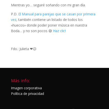
Mientras yo… seguiré soñando con mi gran día.
P.D.
El Manual para parejas que se casan por primera
vez
, también contiene un listado de todos los
«huecos» donde poder poner música en nuestra
Boda… y no son pocos 😅
Haz clic!
Fdo.: Julieta ❤😉
Más info:
Imagen corporativa
Política de privacidad