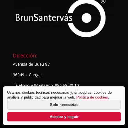
Dirección:
Avenida de Bueu 87
36949 – Cangas
Teléfono y WhatsApp: 886 68 30 10
Usamos cookies técnicas necesarias y, si aceptas, cookies de
análisis y publicidad para mejorar la web.
Política de cookies
.
Solo necesarias
Aceptar y seguir
© BrunSantervás Fotografía
2026