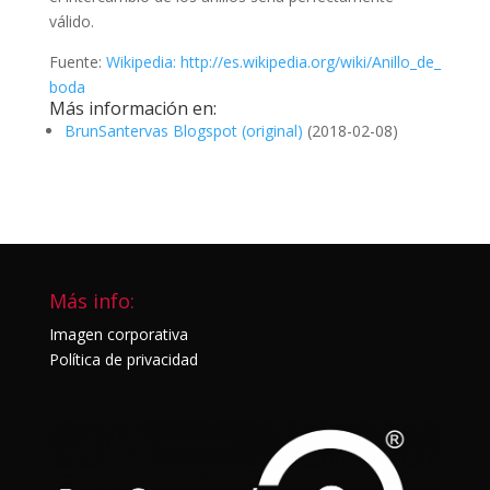
válido.
Fuente:
Wikipedia:
http://es.wikipedia.org/wiki/Anillo_de_
boda
Más información en:
BrunSantervas Blogspot (original)
(2018-02-08)
Más info:
Imagen corporativa
Política de privacidad