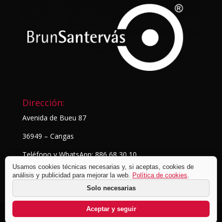
Dirección:
Avenida de Bueu 87
36949 – Cangas
Teléfono y WhatsApp: 886 68 30 10
Usamos cookies técnicas necesarias y, si aceptas, cookies de
análisis y publicidad para mejorar la web.
Política de cookies
.
Solo necesarias
Aceptar y seguir
© BrunSantervás Fotografía
2026