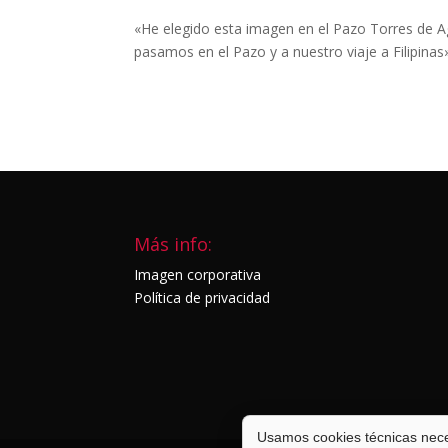
«He elegido esta imagen en el Pazo Torres de Ag
pasamos en el Pazo y a nuestro viaje a Filipinas
Más info:
Imagen corporativa
Política de privacidad
Usamos cookies técnicas neces