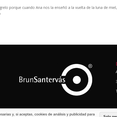
relo porque cuando Ana nos la enseñó a la vuelta de la luna de miel,
»
arias y, si aceptas, cookies de análisis y publicidad para
Solo ne