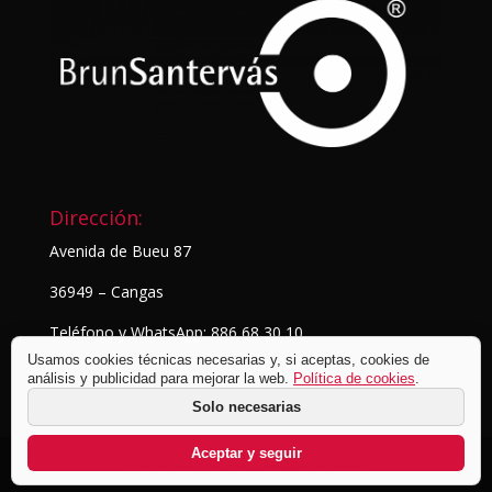
Dirección:
Avenida de Bueu 87
36949 – Cangas
Teléfono y WhatsApp: 886 68 30 10
Usamos cookies técnicas necesarias y, si aceptas, cookies de
análisis y publicidad para mejorar la web.
Política de cookies
.
Solo necesarias
Aceptar y seguir
© BrunSantervás Fotografía
2026