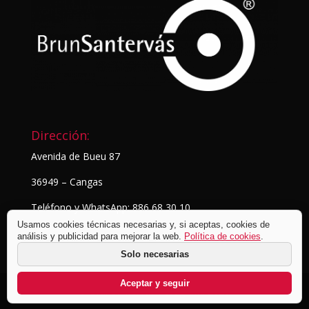
Dirección:
Avenida de Bueu 87
36949 – Cangas
Teléfono y WhatsApp: 886 68 30 10
Usamos cookies técnicas necesarias y, si aceptas, cookies de
análisis y publicidad para mejorar la web.
Política de cookies
.
Solo necesarias
Aceptar y seguir
© BrunSantervás Fotografía
2026