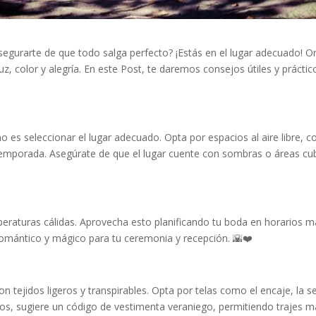
egurarte de que todo salga perfecto? ¡Estás en el lugar adecuado! O
uz, color y alegría. En este Post, te daremos consejos útiles y prácti
 es seleccionar el lugar adecuado. Opta por espacios al aire libre, c
temporada. Asegúrate de que el lugar cuente con sombras o áreas cubie
peraturas cálidas. Aprovecha esto planificando tu boda en horarios 
 romántico y mágico para tu ceremonia y recepción. 🌇❤️
on tejidos ligeros y transpirables. Opta por telas como el encaje, la 
os, sugiere un código de vestimenta veraniego, permitiendo trajes má